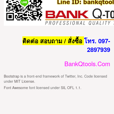
ติดต่อ สอบถาม / สั่งซื้อ
โทร. 097-
2897939
BankQtools.Com
Bootstrap
is a front-end framework of Twitter, Inc. Code licensed
under
MIT License.
Font Awesome
font licensed under
SIL OFL 1.1
.